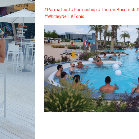
#Parmafood
#Parmashop
#ThermeBucuresti
#
#WhitleyNeill
#Tonic