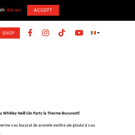
lii
ACCEPT
click aici
SHOP
 Whitley Neill Gin Party la Therme Bucuresti!
herme s-au bucurat de aromele exotice ale ginului și s-au
.