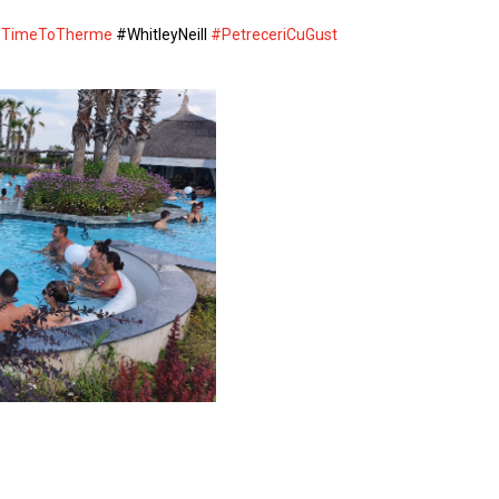
TimeToTherme
#WhitleyNeill
#PetreceriCuGust