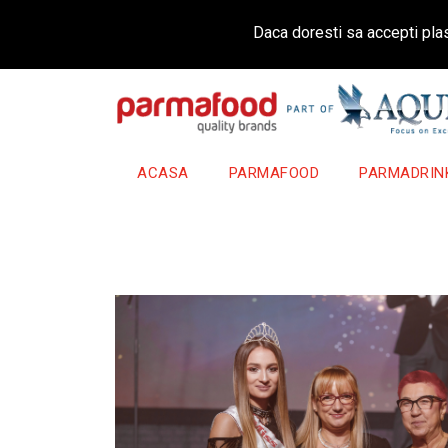
Daca doresti sa accepti plas
ACASA
PARMAFOOD
PARMADRIN