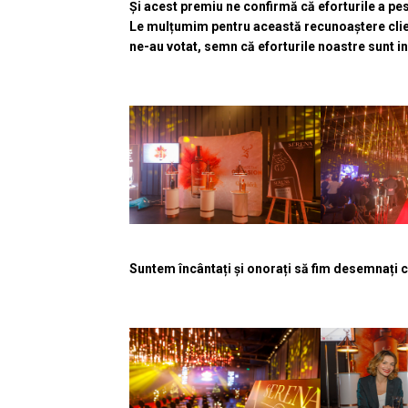
Și acest premiu ne confirmă că eforturile a pe
Le mulțumim pentru această recunoaștere clienți
ne-au votat, semn că eforturile noastre sunt in
Suntem încântați și onorați să fim desemnați c