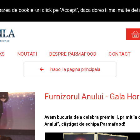
area de cookie-uri click pe "Accept", daca doresti mai multe deta
KS
NOUTATI
DESPRE PARMAFOOD
CONTACT
Inapoi la pagina principala
Furnizorul Anului - Gala H
Avem bucuria de a celebra premiul I, primit în
Anului”, câștigat de echipa Parmafood!