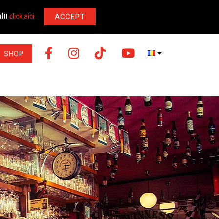
lii
ACCEPT
click aici
SHOP