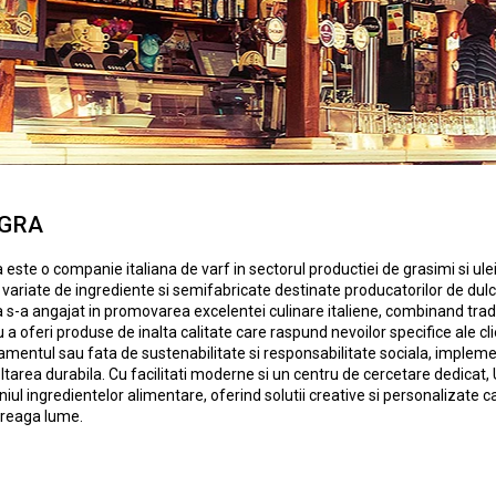
GRA
 este o companie italiana de varf in sectorul productiei de grasimi si ule
ariate de ingrediente si semifabricate destinate producatorilor de dulciur
 s-a angajat in promovarea excelentei culinare italiene, combinand tradi
 a oferi produse de inalta calitate care raspund nevoilor specifice ale cli
mentul sau fata de sustenabilitate si responsabilitate sociala, impleme
tarea durabila. Cu facilitati moderne si un centru de cercetare dedicat, U
ul ingredientelor alimentare, oferind solutii creative si personalizate c
treaga lume.