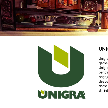
UNI
Unigra
game v
Unigra
pentru
angaja
dezvol
domeni
din in