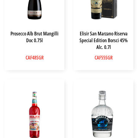
Prosecco Alb Brut Mangilli
Elisir San Marzano Riserva
Doc 0.75l
Special Edition Borsci 45%
Alc. 0.7l
CAF48SGR
CAF55SGR